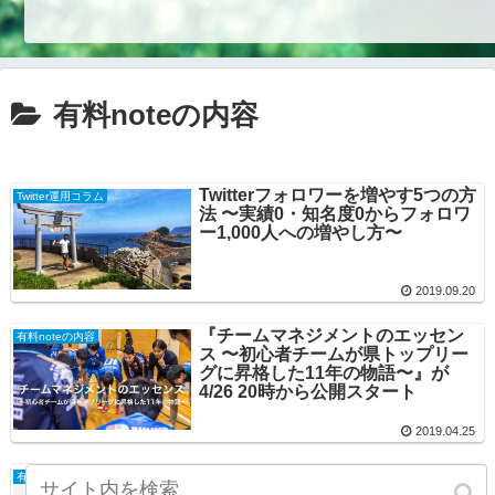
有料noteの内容
Twitterフォロワーを増やす5つの方
Twitter運用コラム
法 〜実績0・知名度0からフォロワ
ー1,000人への増やし方〜
2019.09.20
『チームマネジメントのエッセン
有料noteの内容
ス 〜初心者チームが県トップリー
グに昇格した11年の物語〜』が
4/26 20時から公開スタート
2019.04.25
保護中: SNSの恩恵を逃すな～フォ
有料noteの内容
ロワー計3万人のフットボール指導