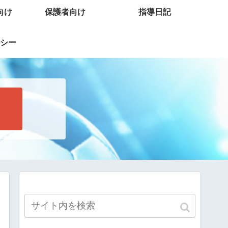
向け
保護者向け
指導日記
シー