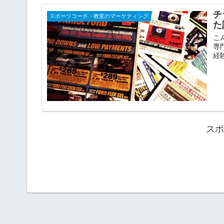
チ
スポーツコーチ・教室のマーケティング
た
こ
専
経
スポ